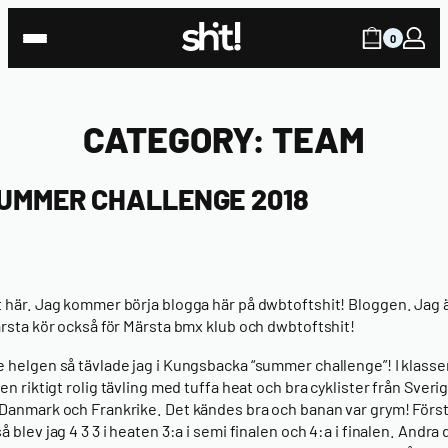
Skip
to
0
content
CATEGORY:
TEAM
UMMER CHALLENGE 2018
 här. Jag kommer börja blogga här på dwbtoftshit! Bloggen. Jag ä
ärsta kör också för Märsta bmx klub och dwbtoftshit!
 helgen så tävlade jag i Kungsbacka “summer challenge”! I klasse
en riktigt rolig tävling med tuffa heat och bra cyklister från Sveri
Danmark och Frankrike. Det kändes bra och banan var grym! Förs
å blev jag 4 3 3 i heaten 3:a i semi finalen och 4:a i finalen. Andra