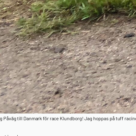
ag Påväg till Danmark för race Klundborg! Jag hoppas på tuff racin