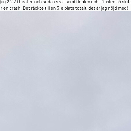
jag 2 2 2 i heaten och sedan 4:a i semi finalen och i finalen så slut
r en crash. Det räckte till en 5:e plats totalt, det är jag nöjd med!