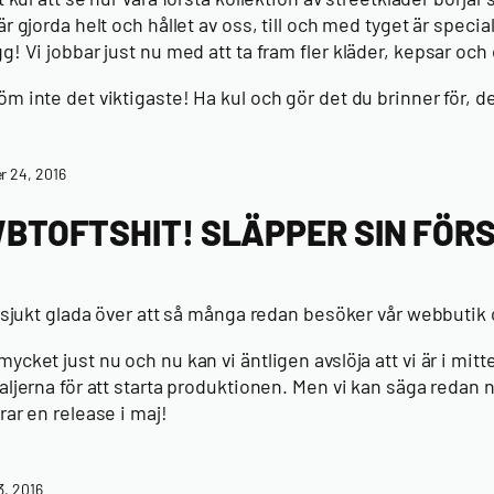
är gjorda helt och hållet av oss, till och med tyget är special
g! Vi jobbar just nu med att ta fram fler
kläder, kepsar
och
m inte det viktigaste! Ha kul och gör det du brinner för, det
r 24, 2016
BTOFTSHIT! SLÄPPER SIN FÖR
så sjukt glada över att så många redan besöker vår webbutik
ycket just nu och nu kan vi äntligen avslöja att vi är i mit
taljerna för att starta produktionen. Men vi kan säga redan
rar en release i maj!
3, 2016