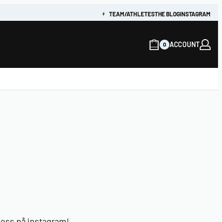
TEAM/ATHLETES
THE BLOG
INSTAGRAM
ACCOUNT
0
a oss på instagram!