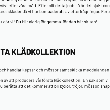
vävt efter våra mått. Efter allt detta jobb så är det sjukt co
crosskläder
då vi har bombaderats av efterfrågningar. Forts
 gör vi! Du blir aldrig för gammal för den här skiten!
STA KLÄDKOLLEKTION
 och handlar
kepsar och mössor
samt skicka meddelanden til
ten av att producera vår första klädkollektion! En sak som v
 nu berätta att det kommer att bli byxor, tröjor, mössor, 