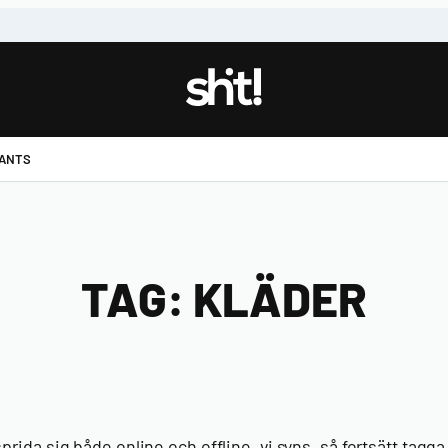
!
PANTS
TAG:
KLÄDER
sprida sig både online och offline, vi syns,
så fortsätt tagg