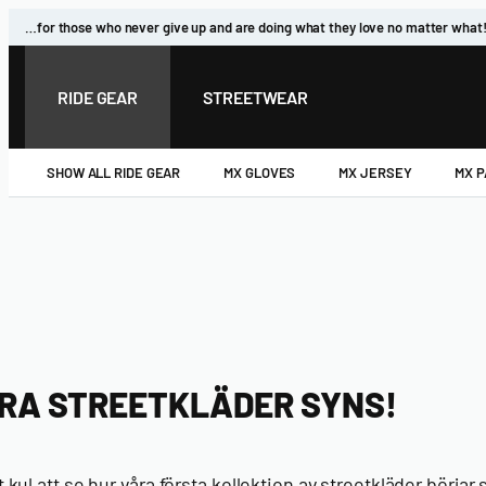
Skip
…for those who never give up and are doing what they love no matter what
to
content
RIDE GEAR
STREETWEAR
SHOW ALL RIDE GEAR
MX GLOVES
MX JERSEY
MX 
RA STREETKLÄDER SYNS!
t kul att se hur våra
första kollektion av streetkläder
börjar 